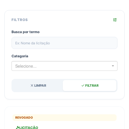
tune
FILTROS
Busca por termo
Categoria
Selecione...
close
done
LIMPAR
FILTRAR
REVOGADO
LICITAÇÃO