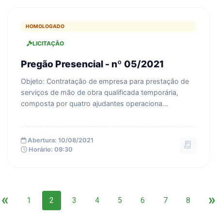
HOMOLOGADO
LICITAÇÃO
Pregão Presencial - nº 05/2021
Objeto: Contratação de empresa para prestação de
serviços de mão de obra qualificada temporária,
composta por quatro ajudantes operaciona...
Abertura: 10/08/2021
receipt_long
Horário: 09:30
«
»
1
2
3
4
5
6
7
8