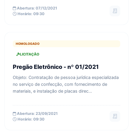
Abertura: 07/12/2021
receipt_long
Horário: 09:30
HOMOLOGADO
LICITAÇÃO
Pregão Eletrônico - nº 01/2021
Objeto: Contratação de pessoa jurídica especializada
no serviço de confecção, com fornecimento de
materiais, e instalação de placas direc...
Abertura: 23/09/2021
receipt_long
Horário: 09:30