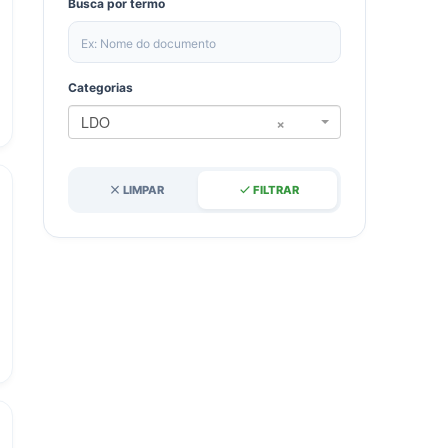
Busca por termo
Categorias
×
LDO
close
done
LIMPAR
FILTRAR