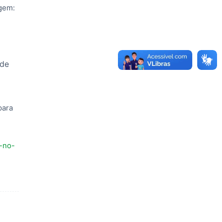
agem:
 de
para
s-no-