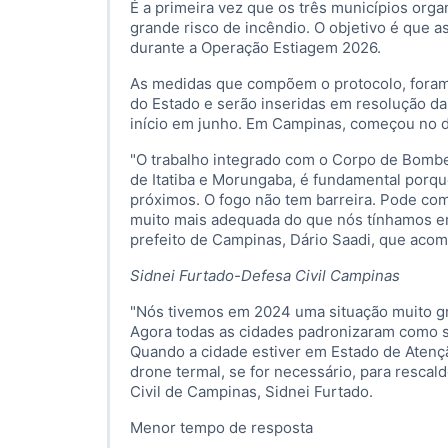
É a primeira vez que os três municípios org
grande risco de incêndio. O objetivo é que 
durante a Operação Estiagem 2026.
As medidas que compõem o protocolo, foram 
do Estado e serão inseridas em resolução da 
início em junho. Em Campinas, começou no d
"O trabalho integrado com o Corpo de Bombei
de Itatiba e Morungaba, é fundamental porque
próximos. O fogo não tem barreira. Pode co
muito mais adequada do que nós tínhamos e
prefeito de Campinas, Dário Saadi, que aco
Sidnei Furtado-Defesa Civil Campinas
"Nós tivemos em 2024 uma situação muito g
Agora todas as cidades padronizaram como s
Quando a cidade estiver em Estado de Atençã
drone termal, se for necessário, para rescal
Civil de Campinas, Sidnei Furtado.
Menor tempo de resposta