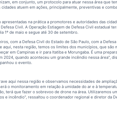
anizam, em conjunto, um protocolo para atuar nessa área que te
as cidades atuem em ações, principalmente, preventivas e comba
apresentadas na prática a promotores e autoridades das cidad
Defesa Civil. A Operação Estiagem de Defesa Civil estadual ter
ia 1º de maio e segue até 30 de setembro.
ros, com a Defesa Civil do Estado de São Paulo, com a Defesa 
 aqui, nesta região, temos os limites dos municípios, que são 
meçar em Campinas e ir para Itatiba e Morungaba. É uma prepar
m 2024, quando aconteceu um grande incêndio nessa área", di
mpanhou o evento.
rave aqui nessa região e observamos necessidades de ampliaç
erá o monitoramento em relação à umidade do ar e à temperatu
o, terá que fazer o sobrevoo de drone na área. Utilizaremos u
dos e incêndio", ressaltou o coordenador regional e diretor da D