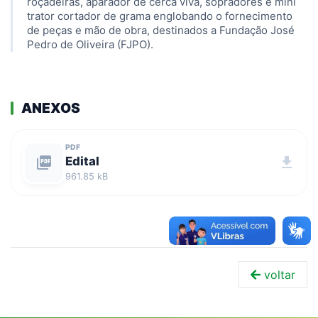
roçadeiras, aparador de cerca viva, sopradores e mini
trator cortador de grama englobando o fornecimento
de peças e mão de obra, destinados a Fundação José
Pedro de Oliveira (FJPO).
ANEXOS
PDF
picture_as_pdf
Edital
download
961.85 kB
voltar