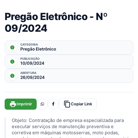
Pregão Eletrônico - Nº
09/2024
CATEGORIA
info
Pregão Eletrônico
PUBLICAÇÃO
info
10/09/2024
ABERTURA
info
26/09/2024
print
content_copy
Imprimir
Copiar Link
Objeto: Contratação de empresa especializada para
executar serviços de manutenção preventiva e
corretiva em máquinas motosserras, moto podas,