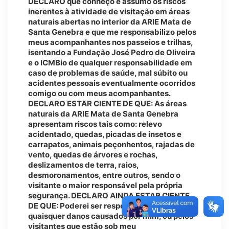
DECLARO que conheço e assumo os riscos
inerentes à atividade de visitação em áreas
naturais abertas no interior da ARIE Mata de
Santa Genebra e que me responsabilizo pelos
meus acompanhantes nos passeios e trilhas,
isentando a Fundação José Pedro de Oliveira
e o ICMBio de qualquer responsabilidade em
caso de problemas de saúde, mal súbito ou
acidentes pessoais eventualmente ocorridos
comigo ou com meus acompanhantes.
DECLARO ESTAR CIENTE DE QUE: As áreas
naturais da ARIE Mata de Santa Genebra
apresentam riscos tais como: relevo
acidentado, quedas, picadas de insetos e
carrapatos, animais peçonhentos, rajadas de
vento, quedas de árvores e rochas,
deslizamentos de terra, raios,
desmoronamentos, entre outros, sendo o
visitante o maior responsável pela própria
segurança. DECLARO AINDA ESTAR CIENTE
DE QUE: Poderei ser responsabilizado por
quaisquer danos causados por mim, ou pelos
visitantes que estão sob meu