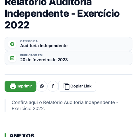
Relatório Auditoria
Independente - Exercício
2022
CATEGORIA
stars
Auditoria Independente
PUBLICADO EM
event_available
20 de fevereiro de 2023
print
content_copy
Imprimir
Copiar Link
Confira aqui o Relatório Auditoria Independente -
Exercício 2022.
ANEXOS