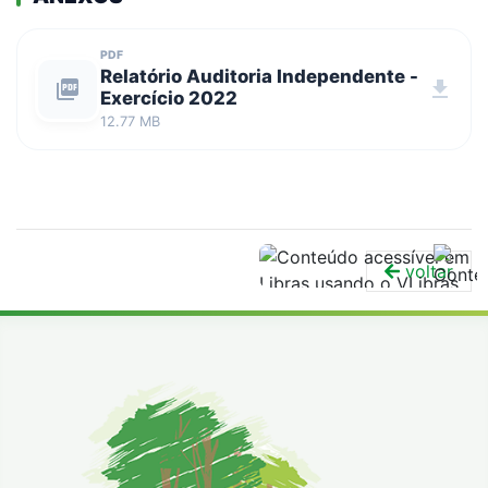
PDF
Relatório Auditoria Independente -
picture_as_pdf
download
Exercício 2022
12.77 MB
voltar