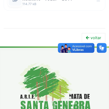
114.77 kB
voltar