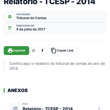
Relatório - TCESP - 2014
CATEGORIA
stars
Tribunal de Contas
PUBLICADO EM
event_available
4 de julho de 2017
print
content_copy
Imprimir
Copiar Link
Confira aqui o relatório do tribunal de contas do ano de
2014.
ANEXOS
PDF
picture_as_pdf
Relatório - TCESP - 2014
download