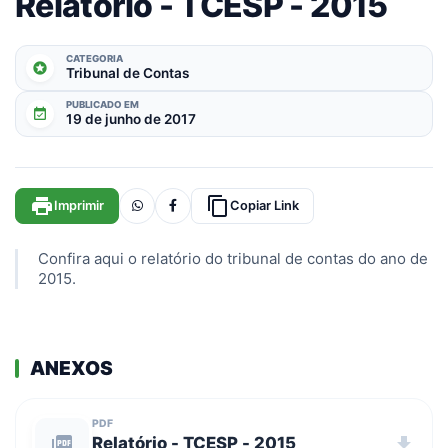
Relatório - TCESP - 2015
CATEGORIA
stars
Tribunal de Contas
PUBLICADO EM
event_available
19 de junho de 2017
print
content_copy
Imprimir
Copiar Link
Confira aqui o relatório do tribunal de contas do ano de
2015.
ANEXOS
PDF
picture_as_pdf
Relatório - TCESP - 2015
download