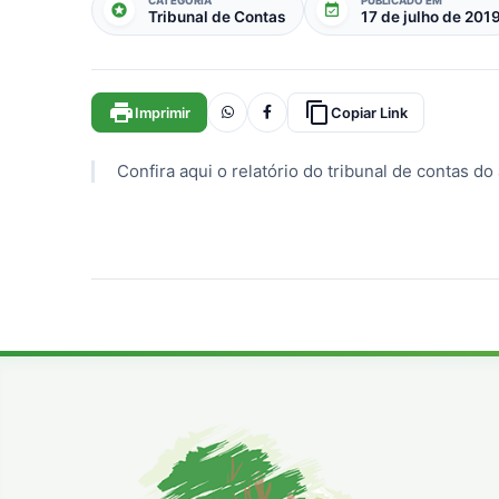
CATEGORIA
PUBLICADO EM
stars
event_available
Tribunal de Contas
17 de julho de 201
print
content_copy
Imprimir
Copiar Link
Confira aqui o relatório do tribunal de contas do