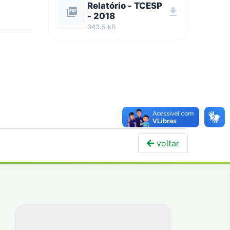
Relatório - TCESP
picture_as_pdf
download
- 2018
343.5 kB
voltar