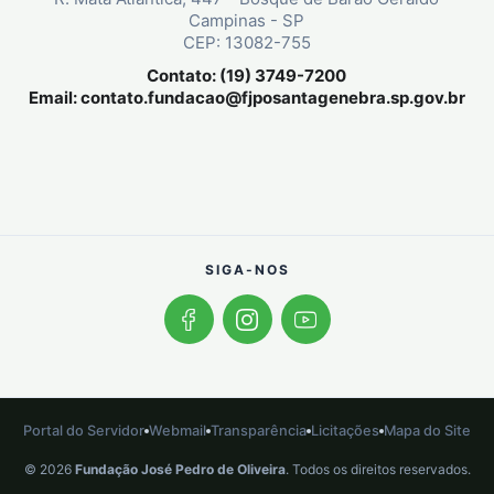
Campinas - SP
CEP: 13082-755
Contato: (19) 3749-7200
Email:
contato.fundacao@fjposantagenebra.sp.gov.br
SIGA-NOS
Portal do Servidor
Webmail
Transparência
Licitações
Mapa do Site
© 2026
Fundação José Pedro de Oliveira
. Todos os direitos reservados.