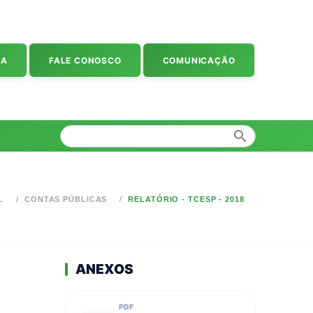
IA
FALE CONOSCO
COMUNICAÇÃO
search
L
CONTAS PÚBLICAS
RELATÓRIO - TCESP - 2018
ANEXOS
PDF