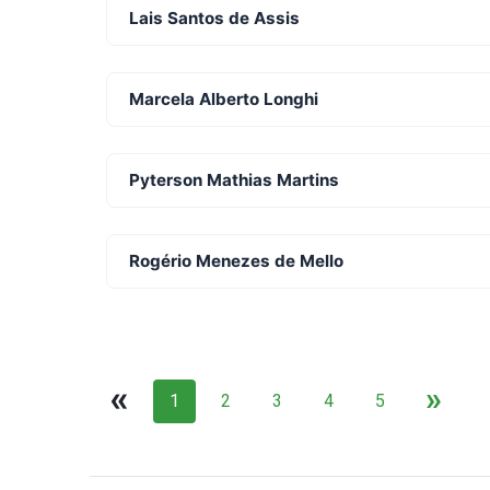
Lais Santos de Assis
Marcela Alberto Longhi
Pyterson Mathias Martins
Rogério Menezes de Mello
«
»
1
2
3
4
5