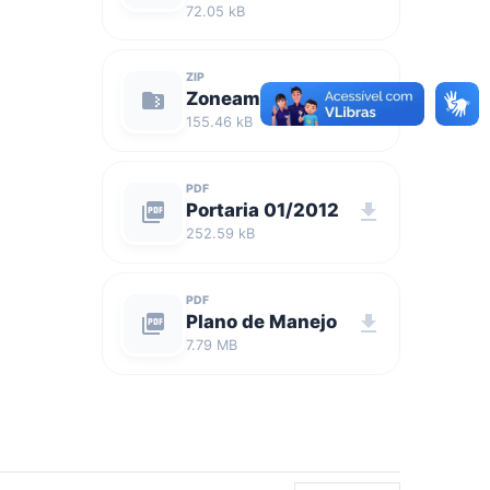
72.05 kB
ZIP
folder_zip
Zoneamento
download
155.46 kB
PDF
picture_as_pdf
Portaria 01/2012
download
252.59 kB
PDF
picture_as_pdf
Plano de Manejo
download
7.79 MB