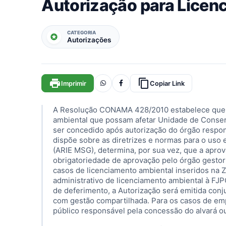
Autorização para Licen
CATEGORIA
stars
Autorizações
print
content_copy
Imprimir
Copiar Link
A Resolução CONAMA 428/2010 estabelece que o
ambiental que possam afetar Unidade de Conser
ser concedido após autorização do órgão respon
dispõe sobre as diretrizes e normas para o us
(ARIE MSG), determina, por sua vez, que a apr
obrigatoriedade de aprovação pelo órgão gestor
casos de licenciamento ambiental inseridos na 
administrativo de licenciamento ambiental à FJ
de deferimento, a Autorização será emitida conj
com gestão compartilhada. Para os casos de em
público responsável pela concessão do alvará o