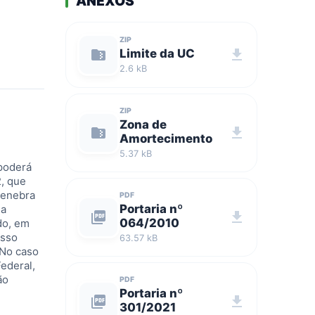
ANEXOS
ZIP
folder_zip
Limite da UC
download
2.6 kB
ZIP
Zona de
folder_zip
download
Amortecimento
5.37 kB
 poderá
2, que
Genebra
PDF
Portaria nº
 a
picture_as_pdf
download
064/2010
do, em
esso
63.57 kB
 No caso
ederal,
ão
PDF
Portaria nº
picture_as_pdf
download
301/2021