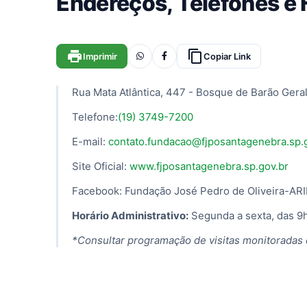
Endereços, Telefones e
print
content_copy
Imprimir
Copiar Link
Rua Mata Atlântica, 447 - Bosque de Barão Ger
Telefone:
(19) 3749-7200
E-mail:
contato.fundacao@fjposantagenebra.sp.
Site Oficial:
www.fjposantagenebra.sp.gov.br
Facebook: Fundação José Pedro de Oliveira-AR
Horário Administrativo:
Segunda a sexta, das 9h
*Consultar programação de visitas monitoradas 