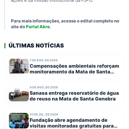
ações e da missão institucional da FJPO.
Para mais informações, acesse o edital completo no
site do
Portal Abre
.
ÚLTIMAS NOTÍCIAS
7 DE AGO. DE 2026
Compensações ambientais reforçam
monitoramento da Mata de Santa
Genebra com entrega de novos
equipamentos
4 DE AGO. DE 2026
Sanasa entrega reservatório de água
de reuso na Mata de Santa Genebra
31 DE JUL. DE 2026
Fundação abre agendamento de
visitas monitoradas gratuitas para