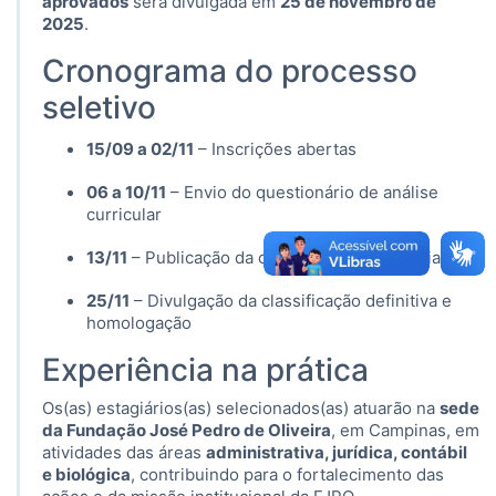
aprovados
será divulgada em
25 de novembro de
2025
.
Cronograma do processo
seletivo
15/09 a 02/11
– Inscrições abertas
06 a 10/11
– Envio do questionário de análise
curricular
13/11
– Publicação da classificação provisória
25/11
– Divulgação da classificação definitiva e
homologação
Experiência na prática
Os(as) estagiários(as) selecionados(as) atuarão na
sede
da Fundação José Pedro de Oliveira
, em Campinas, em
atividades das áreas
administrativa, jurídica, contábil
e biológica
, contribuindo para o fortalecimento das