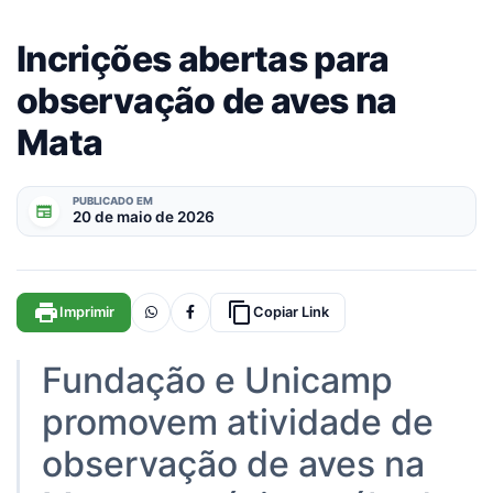
Incrições abertas para
observação de aves na
Mata
PUBLICADO EM
newspaper
20 de maio de 2026
print
content_copy
Imprimir
Copiar Link
Fundação e Unicamp
promovem atividade de
observação de aves na