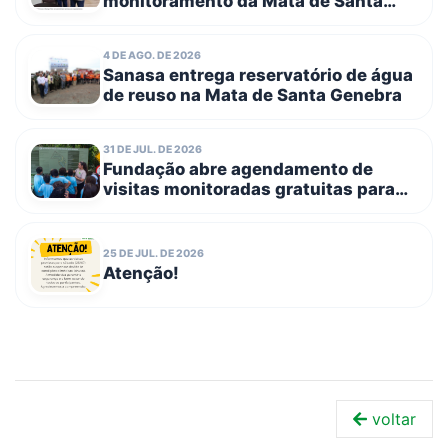
monitoramento da Mata de Santa
Genebra com entrega de novos
equipamentos
4 DE AGO. DE 2026
Sanasa entrega reservatório de água
de reuso na Mata de Santa Genebra
31 DE JUL. DE 2026
Fundação abre agendamento de
visitas monitoradas gratuitas para
escolas públicas e entidades
filantrópicas no dia 3 de agosto
25 DE JUL. DE 2026
Atenção!
voltar