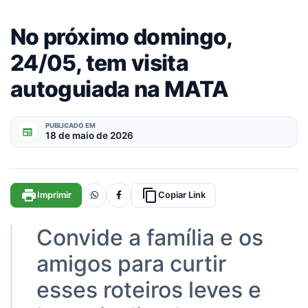
No próximo domingo,
24/05, tem visita
autoguiada na MATA
PUBLICADO EM
newspaper
18 de maio de 2026
print
content_copy
Imprimir
Copiar Link
Convide a família e os
amigos para curtir
esses roteiros leves e