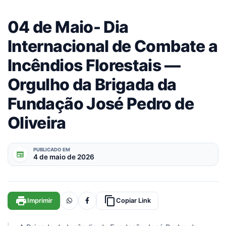
04 de Maio- Dia
Internacional de Combate a
Incêndios Florestais —
Orgulho da Brigada da
Fundação José Pedro de
Oliveira
PUBLICADO EM
newspaper
4 de maio de 2026
print
content_copy
Imprimir
Copiar Link