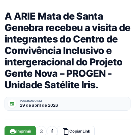
A ARIE Mata de Santa
Genebra recebeu a visita de
integrantes do Centro de
Convivência Inclusivo e
intergeracional do Projeto
Gente Nova – PROGEN -
Unidade Satélite Iris.
PUBLICADO EM
newspaper
29 de abril de 2026
print
content_copy
Imprimir
Copiar Link