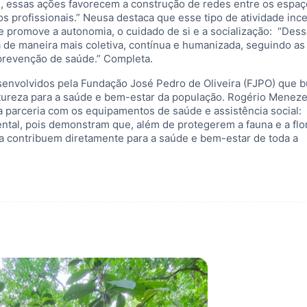
m, essas ações favorecem a construção de redes entre os espa
os profissionais.” Neusa destaca que esse tipo de atividade inc
 e promove a autonomia, o cuidado de si e a socialização: “Des
a de maneira mais coletiva, contínua e humanizada, seguindo as
 prevenção de saúde.” Completa.
esenvolvidos pela Fundação José Pedro de Oliveira (FJPO) que 
atureza para a saúde e bem-estar da população. Rogério Meneze
a parceria com os equipamentos de saúde e assistência social:
tal, pois demonstram que, além de protegerem a fauna e a flor
a contribuem diretamente para a saúde e bem-estar de toda a