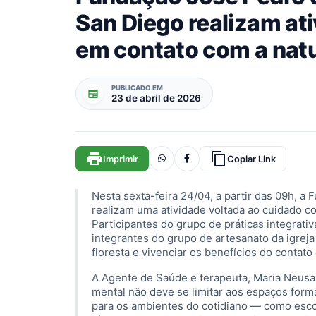
San Diego realizam at
em contato com a nat
PUBLICADO EM
newspaper
23 de abril de 2026
print
content_copy
Imprimir
Copiar Link
Nesta sexta-feira 24/04, a partir das 09h, 
realizam uma atividade voltada ao cuidado 
Participantes do grupo de práticas integrat
integrantes do grupo de artesanato da igrej
floresta e vivenciar os benefícios do contat
A Agente de Saúde e terapeuta, Maria Neusa 
mental não deve se limitar aos espaços forma
para os ambientes do cotidiano — como esco