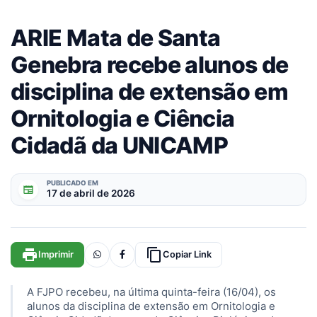
ARIE Mata de Santa
Genebra recebe alunos de
disciplina de extensão em
Ornitologia e Ciência
Cidadã da UNICAMP
PUBLICADO EM
newspaper
17 de abril de 2026
print
content_copy
Imprimir
Copiar Link
A FJPO recebeu, na última quinta-feira (16/04), os
alunos da disciplina de extensão em Ornitologia e