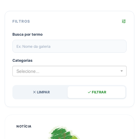
tune
FILTROS
Busca por termo
Categorias
Selecione...
close
done
LIMPAR
FILTRAR
NOTÍCIA