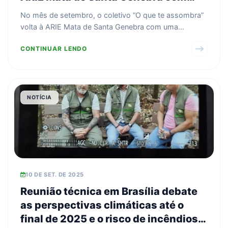
uma atividade especial sobre o
No mês de setembro, o coletivo “O que te assombra”
Lobisomem
volta à ARIE Mata de Santa Genebra com uma
atividade esp...
CONTINUAR LENDO
NOTÍCIA
10 DE SET. DE 2025
Reunião técnica em Brasília debate
as perspectivas climáticas até o
final de 2025 e o risco de incêndios