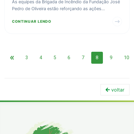
As equipes da Brigada de Incêndio da Fundação José
Pedro de Oliveira estão reforçando as ações
educativas c...
CONTINUAR LENDO
«
3
4
5
6
7
8
9
10
voltar