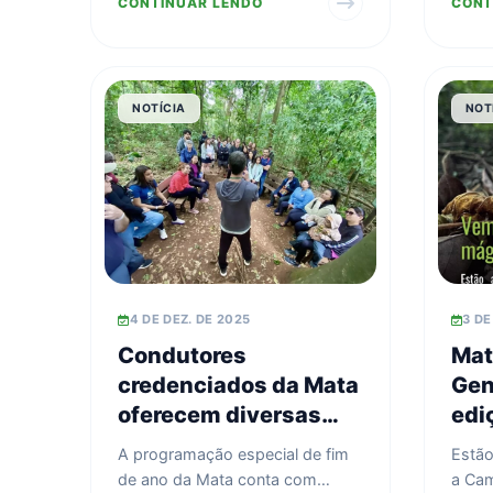
CONTINUAR LENDO
CONT
arte, memória e ...
Santa
NOTÍCIA
NOT
4 DE DEZ. DE 2025
3 DE
Condutores
Mat
credenciados da Mata
Gen
oferecem diversas
edi
opções de trilha nos
Mic
A programação especial de fim
Estão
dias 13 e 14 de
de ano da Mata conta com
a Cam