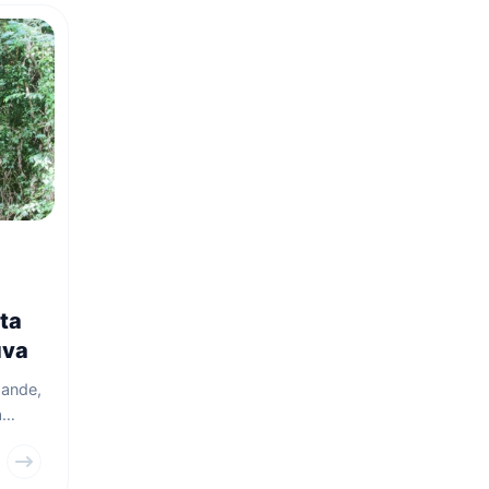
ta
uva
hande,
a