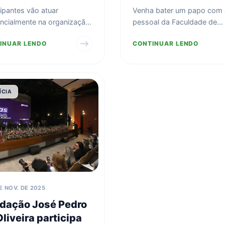
cipantes vão atuar
Venha bater um papo com
ncialmente na organização
pessoal da Faculdade de
lização da Mostra indígena
Ciências Farmacêuticas da
INUAR LENDO
CONTINUAR LENDO
a Nhande - Noss...
Unicamp e descobrir os
benefíci...
ÍCIA
E NOV. DE 2025
dação José Pedro
liveira participa