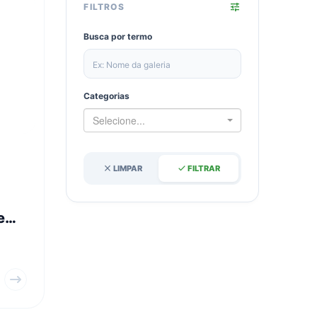
tune
FILTROS
Busca por termo
Categorias
Selecione...
close
done
LIMPAR
FILTRAR
e
 e