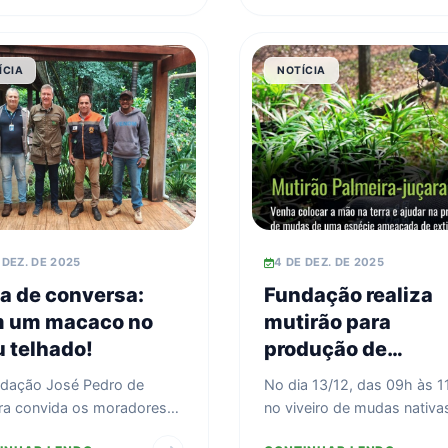
ÍCIA
NOTÍCIA
 DEZ. DE 2025
4 DE DEZ. DE 2025
a de conversa:
Fundação realiza
 um macaco no
mutirão para
 telhado!
produção de
palmeira-juçara
dação José Pedro de
No dia 13/12, das 09h às 1
ira convida os moradores
no viveiro de mudas nativa
torno da ARIE Mata de
Mata, faremos um mutirão 