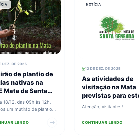
ÍCIA
NOTÍCIA
E DEZ. DE 2025
12 DE DEZ. DE 2025
irão de plantio de
As atividades de
as nativas na
visitação na Mata
E Mata de Santa
previstas para est
ebra
a 18/12, das 09h às 12h,
fim de semana (13
Atenção, visitantes!
os um mutirão de plantio
14/12) estão
das nativas na ARIE Mata
suspensas.
INUAR LENDO
CONTINUAR LENDO
nta Genebra.