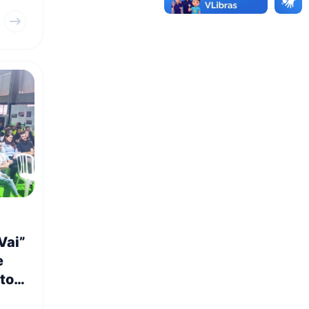
..
Vai”
e
tos