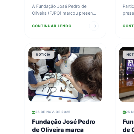
à SIPATMA da BYD
A Fundação José Pedro de
Parti
Oliveira (FJPO) marcou presença
prese
na Semana Interna de Prevenção
e rea
CONTINUAR LENDO
CONT
de Acidentes do Tra...
Djawa
NOTÍCIA
NOT
25 DE NOV. DE 2025
25 D
Fundação José Pedro
Fun
de Oliveira marca
de O