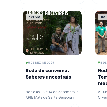
NOTÍCIA
NOT
5 DE DEZ. DE 2025
5 DE
Roda de conversa:
Rod
Saberes ancestrais
Tem
meu
Nos dias 13 e 14 de dezembro, a
A Fun
ARIE Mata de Santa Genebra irá
Olive
receber um belo encontro de
do en