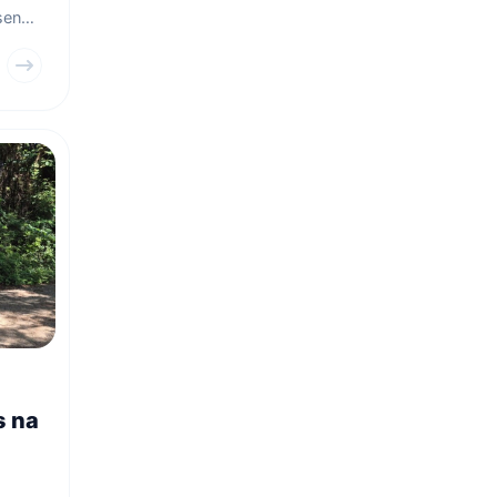
sença
enção
s na