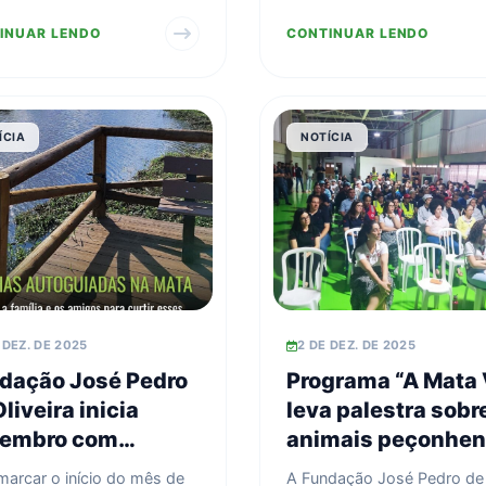
ungos) na Mata de Santa
para curtir opções de
INUAR LENDO
CONTINUAR LENDO
ra.
caminhadas autoguiadas c.
ÍCIA
NOTÍCIA
 DEZ. DE 2025
2 DE DEZ. DE 2025
dação José Pedro
Programa “A Mata 
liveira inicia
leva palestra sobr
embro com
animais peçonhen
estra sobre
à SIPATMA da BYD
marcar o início do mês de
A Fundação José Pedro de