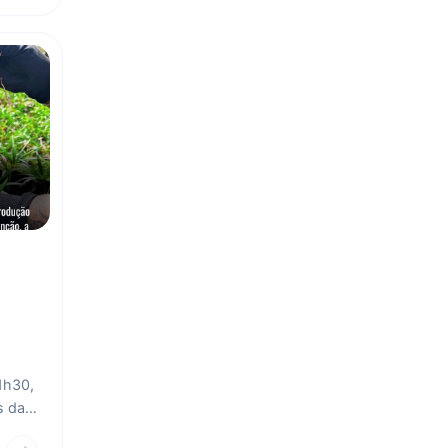
1h30,
s da
para