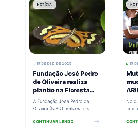
NOTÍCIA
NOT
15 DE DEZ. DE 2025
15 D
Fundação José Pedro
Mut
de Oliveira realiza
mud
plantio na Floresta
ARI
Estadual Serra D’água
Gen
A Fundação José Pedro de
No di
Oliveira (FJPO) realizou, no
farem
período de 8 a 12 de dezembro
de mu
CONTINUAR LENDO
CONT
de 2025, uma ação de pl...
de Sa