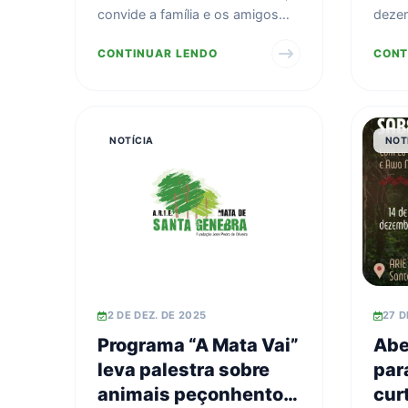
visitas monitoradas
pre
convide a família e os amigos
dezem
com condutores
de 
para curtir opções de
Pedro
CONTINUAR LENDO
CONT
credenciados em
caminhadas autoguiadas c...
meio 
roteiros que variam de
1km a 11 km. Ao
contratar um
NOTÍCIA
NOT
condutor autorizado,
seu grupo será
acompanhado por um
profissional com fo
2 DE DEZ. DE 2025
27 D
Programa “A Mata Vai”
Abe
leva palestra sobre
par
animais peçonhentos
cur