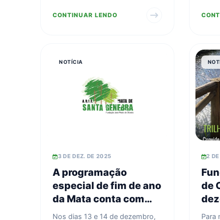
Dezembro
diversas opções para visitas
dos f
CONTINUAR LENDO
CONT
monitoradas com conduto...
Geneb
NOTÍCIA
NOT
3 DE DEZ. DE 2025
2 DE
A programação
Fun
especial de fim de ano
de O
da Mata conta com
dez
diversas opções para
pal
Nos dias 13 e 14 de dezembro,
Para 