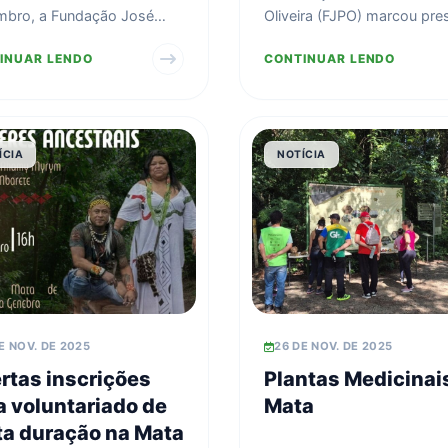
venção ao câncer
bro, a Fundação José
Oliveira (FJPO) marcou pre
pele
 de Oliveira (FJPO), por
na Semana Interna de Prev
INUAR LENDO
CONTINUAR LENDO
da Comissão de ...
de Acidentes do Tra...
ÍCIA
NOTÍCIA
E NOV. DE 2025
26 DE NOV. DE 2025
rtas inscrições
Plantas Medicinai
a voluntariado de
Mata
ta duração na Mata