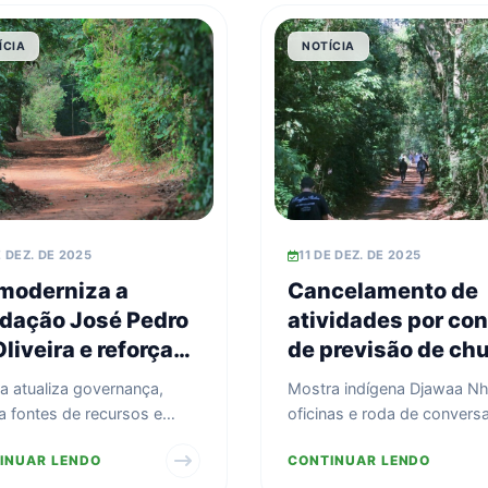
ÍCIA
NOTÍCIA
E DEZ. DE 2025
11 DE DEZ. DE 2025
 moderniza a
Cancelamento de
dação José Pedro
atividades por con
liveira e reforça
de previsão de ch
teção da Mata de
 atualiza governança,
Mostra indígena Djawaa N
ta Genebra
a fontes de recursos e
oficinas e roda de convers
 instituição às diretrizes
serão retomadas em 2026
INUAR LENDO
CONTINUAR LENDO
ntais nacionais