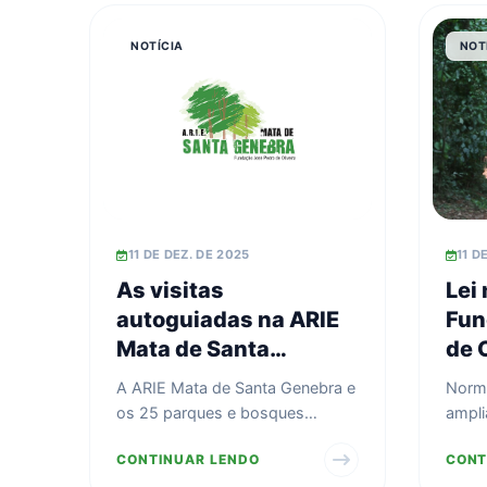
NOTÍCIA
NOT
11 DE DEZ. DE 2025
11 D
As visitas
Lei
autoguiadas na ARIE
Fun
Mata de Santa
de O
Genebra previstas
pro
A ARIE Mata de Santa Genebra e
Norma
para quinta-feira
San
os 25 parques e bosques
ampli
(11/12) estão
municipais permanecem
alinha
CONTINUAR LENDO
CONT
canceladas.
fechados à visitação nesta qui...
ambie