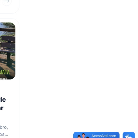
de
ar
bro,
gos