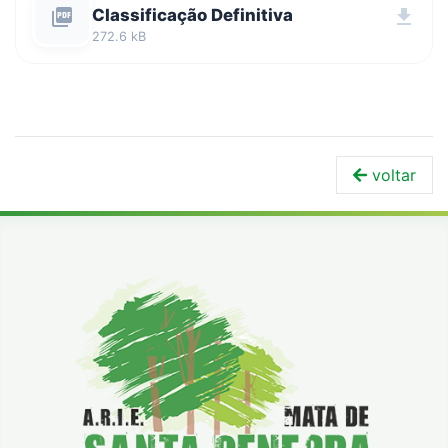
picture_as_pdf
Classificação Definitiva
download
272.6 kB
voltar