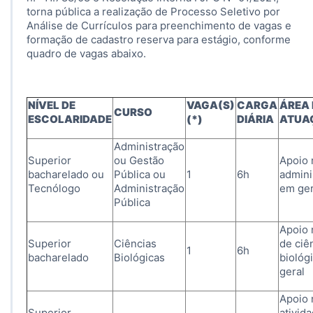
torna pública a realização de Processo Seletivo por
Análise de Currículos para preenchimento de vagas e
formação de cadastro reserva para estágio, conforme
quadro de vagas abaixo.
NÍVEL DE
VAGA(S)
CARGA
ÁREA 
CURSO
ESCOLARIDADE
(*)
DIÁRIA
ATUA
Administração
Superior
ou Gestão
Apoio 
bacharelado ou
Pública ou
1
6h
admini
Tecnólogo
Administração
em ger
Pública
Apoio 
Superior
Ciências
de ciê
1
6h
bacharelado
Biológicas
biológ
geral
Apoio 
Superior
ativid