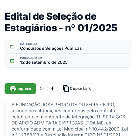
Edital de Seleção de
Estagiários - nº 01/2025
CATEGORIA
folder_open
Concursos e Seleções Públicas
PUBLICADO EM
event_available
12 de setembro de 2025
print
content_copy
Imprimir
Copiar Link
A FUNDAÇÃO JOSÉ PEDRO DE OLIVEIRA - FJPO,
usando das atribuições conferidas pelo contrato
celebrado com o Agente de Integração TL SERVIÇOS
DE APOIO ADM PARA EMPRESAS LTDA ME, em
conformidade com a Lei Municipal nº 10.442/2000, Lei
n.º 11.788/08 e Resolução Interna FJPO N° 01/2021,