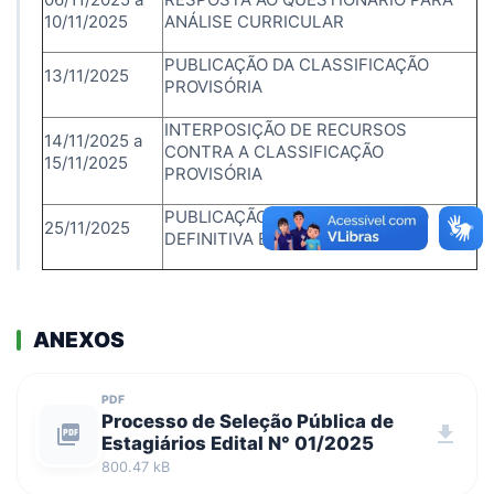
10/11/2025
ANÁLISE CURRICULAR
PUBLICAÇÃO DA CLASSIFICAÇÃO
13/11/2025
PROVISÓRIA
INTERPOSIÇÃO DE RECURSOS
14/11/2025 a
CONTRA A CLASSIFICAÇÃO
15/11/2025
PROVISÓRIA
PUBLICAÇÃO DA CLASSIFICAÇÃO
25/11/2025
DEFINITIVA E HOMOLOGAÇÃO
ANEXOS
PDF
Processo de Seleção Pública de
picture_as_pdf
download
Estagiários Edital N° 01/2025
800.47 kB