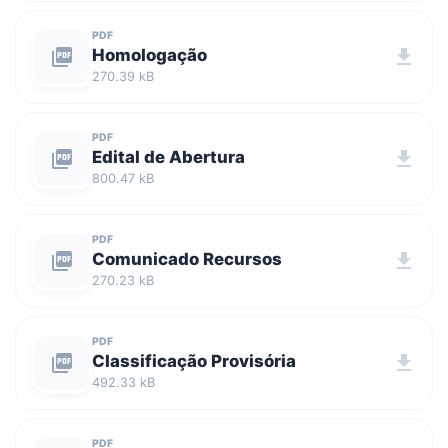
PDF
picture_as_pdf
Homologação
download
270.39 kB
PDF
picture_as_pdf
Edital de Abertura
download
800.47 kB
PDF
picture_as_pdf
Comunicado Recursos
download
270.23 kB
PDF
picture_as_pdf
Classificação Provisória
download
492.33 kB
PDF