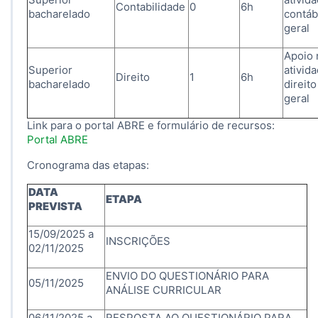
Contabilidade
0
6h
bacharelado
contáb
geral
Apoio 
Superior
ativid
Direito
1
6h
bacharelado
direit
geral
Link para o portal ABRE e formulário de recursos:
Portal ABRE
Cronograma das etapas:
DATA
ETAPA
PREVISTA
15/09/2025 a
INSCRIÇÕES
02/11/2025
ENVIO DO QUESTIONÁRIO PARA
05/11/2025
ANÁLISE CURRICULAR
06/11/2025 a
RESPOSTA AO QUESTIONÁRIO PARA